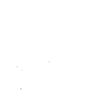
新闻资讯
实时掌握我们的最新动态