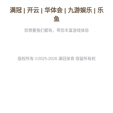
关于赏金女王电子