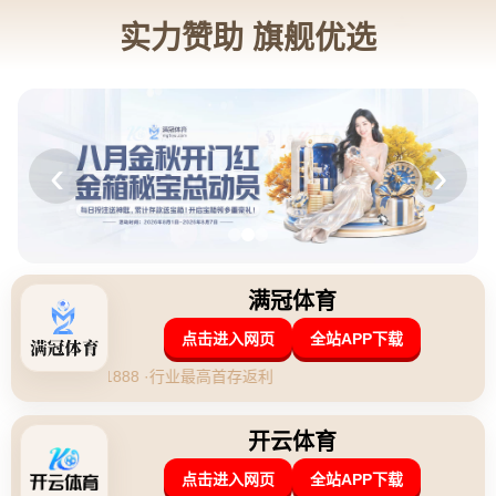
赏金女王电子
赏金女王电子
《👑赏金女王👑》模拟器在线试玩与
《👑赏金女王👑》模拟器在线试玩与
PG电子游戏APP下载服务同步开放，
PG电子游戏APP下载服务同步开放，
用户可通过全站官方网址和在线登
用户可通过全站官方网址和在线登