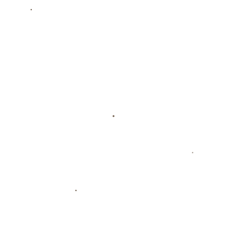
技术人才数
81%
获奖情况数
72%