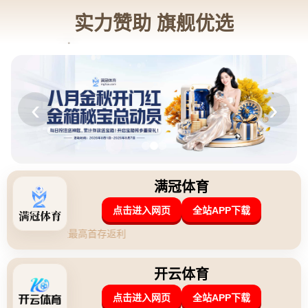
赏金女王电子
赏金女王电子
赏金女王电子
《👑赏金女王👑》模拟器在线试玩与
《👑赏金女王👑》模拟器在线试玩与
PG电子游戏APP下载服务同步开放，
PG电子游戏APP下载服务同步开放，
用户可通过全站官方网址和在线登
用户可通过全站官方网址和在线登