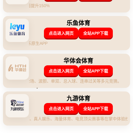
录...
录...
关于赏金女王电子
关于赏金女王电子
联系我们
联系我们