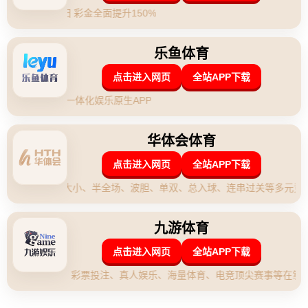
热销爆表！《刺客信条：影》实体版销量
碾压《怪猎荒野
by admin
2025-09-13T13:33:32+08:00
引言：游戏市场的激烈角逐，谁才是销量之王？
在当今游戏市场，玩家们的选择往往决定了哪款作品能脱
颖而出。近期，两款备受期待的大作——《刺客信条:影》
和《怪物猎人:荒野》先后上市，引发了无数讨论。然而，
令人意外的是，
《刺客信条:影》
的实体版销量竟然大幅领
先于
《怪猎荒野》
，成为当下最热门的话题之一。这背后
究竟隐藏着怎样的原因？本文将深入剖析两款游戏的销量
表现及成功之道，为你揭开这场“销量大战”的真相。