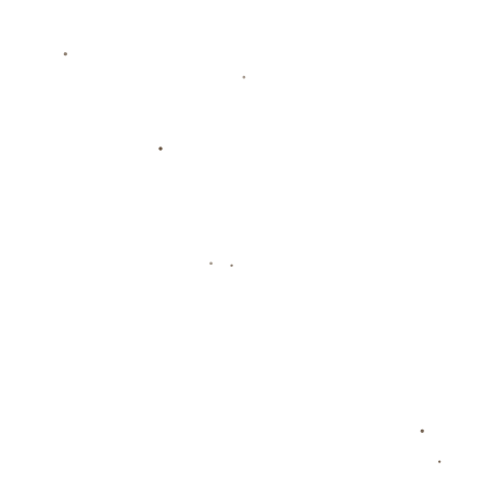
网站
关于赏金女
服务
团队
新闻
联系
首页
王电子
优势
介绍
资讯
我们
表单提交