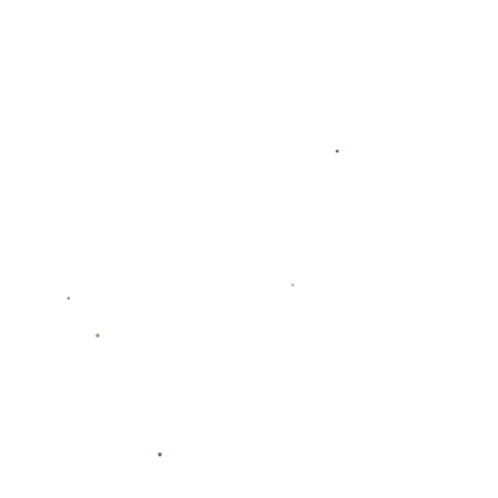
NEVER MISS NEWS