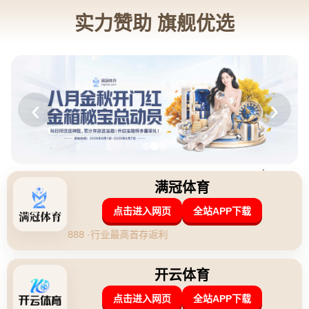
新闻资讯
网站首页
新闻资讯