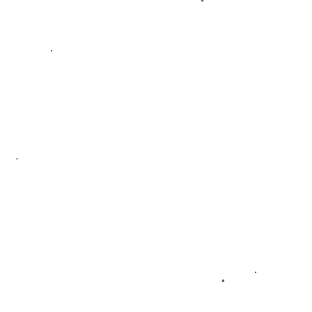
关于赏金女王电子