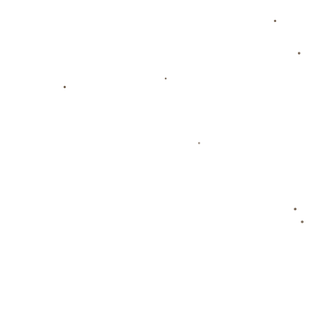
栏目导航
关于赏金女王电子
服务优势
团队介绍
新闻资讯
联系我们