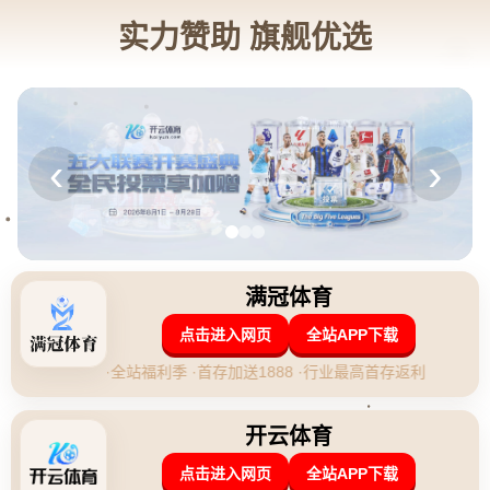
新闻资讯
网站首页
新闻资讯