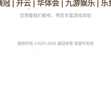
有创新理念和深刻故事触动的独立游戏，这让独立
据统计，那些热门榜单中约
40%的现象级游戏由独立
新方向。