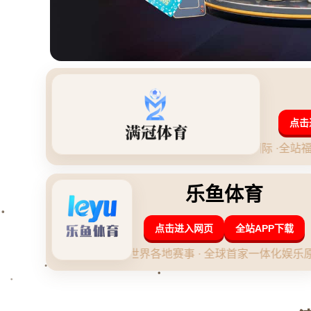
2025年，独立团
40%
by admin
2025-09-20T18:30:47+08:
全球游戏行业正经历前所未有的变革。随着