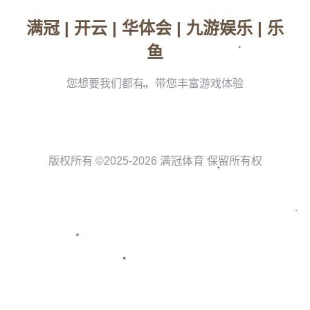
NIKKE》以其优秀剧情和精美画风吸引了大批忠实用户。
而《尼尔》，则凭借深邃世界观与令人难忘的角色设计奠
定了自己在主机游戏中的地位。这两个风格鲜明但却有着
相似魅力的产品，再次携手推出联动内容，无疑是粉丝们
一直以来翘首期盼的大事件。
这次活动加入了一些独特的新元素，其中包括故事线互
通、专属任务，还有极具挑战性的团队副本。通过这些精
心设计，玩家既能感受到熟悉的人物互动，也可以探索新
的玩法体验。不仅是普通粉丝，对于那些首次接触双方作
品的新手来说，同样具有很高吸引力！
新面孔 索拉何以成为焦点人物？
此次更新，新角色“索拉”尤为亮眼。从外形到技能设定，
索拉完美融合两款产品特色，被赋予超凡战斗能力以及丰
富背景故事。她采用未来科技装甲融入古典元素，使得形
象辨识度极高，更是对原作致敬的一种创新表达。此外，
其特殊技能更拥有兼顾输出和辅助效果，并能够有效提升
队伍整体协作，这使她无论是在剧情推进还是竞技模式
中，都成为不可替代的重要成员。
有玩家评论道：“*第一次发现这样的跨界设计会如此契
合，不管从情怀还是实际玩法上看，我都会毫不犹豫选择
培养‘索拉’！”*足见这个全新英雄已经赢得广泛好评，不少