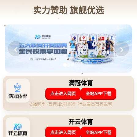
新闻资讯
网站首页
新闻资讯