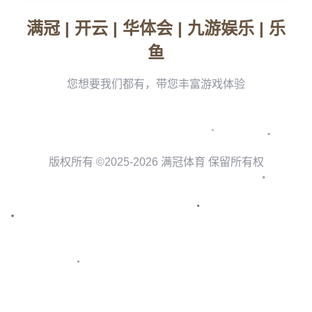
赛事回顾：BO5仅耗时98分
钟，一代王者难掩颓势
欧洲英雄联盟赛区（LEC）作为全球最受瞩目的大型联赛
之一，其出色团队和激烈竞争吸引了无数观众目光。但就
在最近的一次季后赛中，一支曾名震四方的传统强队却以
令人唏嘘的不堪表现结束旅程，被对方选手全局压制，仅
用
不到两个小时便完成精彩三连胜
。这种情况对于《英雄
联盟》职业圈已属罕见，它不仅刷新了该阶段比赛中的最
短记录，同时点燃网友们对这家俱乐部近况讨论的新高
潮。
更令人咋舌的是，这支球队以往可是拥有辉煌历史——从
多个世界级锦标夺冠到培养顶尖新人。但如今，无论是团
队配合、指挥决策还是选手个人发挥，都显得异常稚嫩。
“像极了低水平游戏排位，感觉就是个‘高级版AI’！”有媒体
甚至评论称，该场失利暴露出的问题代表整个团队体系全
面崩塌。