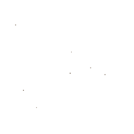
联系我们
NEVER MISS NEWS