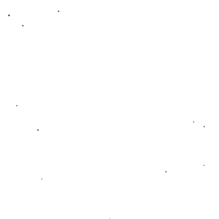
搜索
热门新闻
《攻壳机动队 THE GHOST IN THE
SHELL》大量资讯解禁
2026-08-08