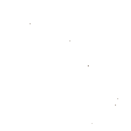
网站
关于赏金女
服务
团队
新闻
联系
首页
王电子
优势
介绍
资讯
我们