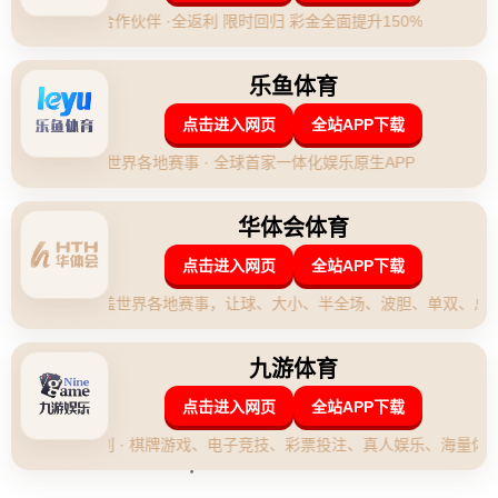
PS5独占游戏数量大幅缩水：相较PS3少10
倍，PS4少5倍！
by admin
2025-09-25T18:30:54+08:00
引言：PS5独占游戏数量为何大幅减少
作为索尼新一代主机，PS5自发售以来凭借强大的硬件性
能和沉浸式游戏体验赢得了无数玩家的青睐。然而，一个
令人惊讶的事实逐渐浮出水面：
PS5独占游戏
的数量相比
前代主机PS3和PS4大幅减少。据统计，PS5的独占游戏数
量甚至比PS3少了近10倍，比PS4少了5倍！这一数据不禁
引发了玩家们的热议：为何会出现这样的情况？今天，我
们将深入探讨这一现象背后的原因，并分析其对玩家和行