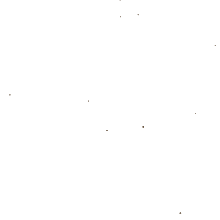
关于赏金女王电子