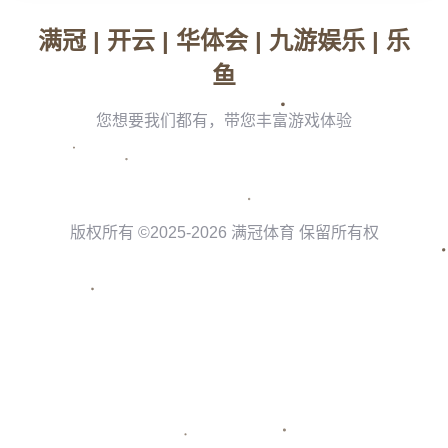
一 童年记忆的复活 虹猫蓝兔的独特魅力
提起《虹猫蓝兔》，很多人脑海中会浮现出那群勇敢的侠
客和他们为正义而战的热血故事。这部动画不仅有着精彩
的剧情，还传递了勇气、友情和坚持的正能量。无论是虹
猫的沉稳睿智，还是蓝兔的灵动可爱，都深深地刻在了我
们的记忆中。如今，《永劫无间》通过联动将这些经典角
色带入游戏世界，让玩家在虚拟的武侠江湖中重温那段
纯
真时光
。这种情怀营销无疑精准击中了目标用户的心。
二 永劫无间的创新尝试 跨界联动的意义
作为一款近年来备受瞩目的国产武侠竞技游戏，《永劫无
间》以其精美的画面、流畅的操作和独特的玩法吸引了大
量玩家。此次与《虹猫蓝兔》的联动，不仅是游戏内容的