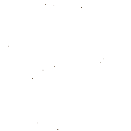
关于赏金女王电子