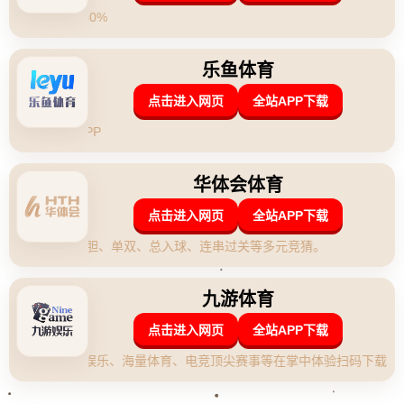
童年经典再现！《永劫无间》携手《虹猫
蓝兔》开启联动！
by admin
2025-09-28T18:31:02+08:00
前言：一场跨越时空的童年情怀碰撞
当“永劫无间”与“虹猫蓝兔”这两个名字相遇时，你是否感
受到了一股久违的感动？对于许多80后、90后来说，《虹
猫蓝兔七侠传》不仅是童年的一部分，更是陪伴我们成长
的经典动画。而如今，这份回忆被《永劫无间》这款热门
游戏以联动的形式唤醒，瞬间点燃了无数玩家的热情。本
文将围绕这一跨界合作，探讨它如何勾起我们的
童年回
忆
，并为游戏玩家带来全新的体验。