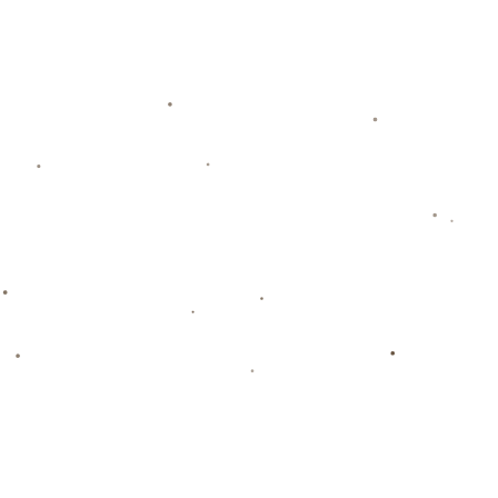
搜索
热门新闻