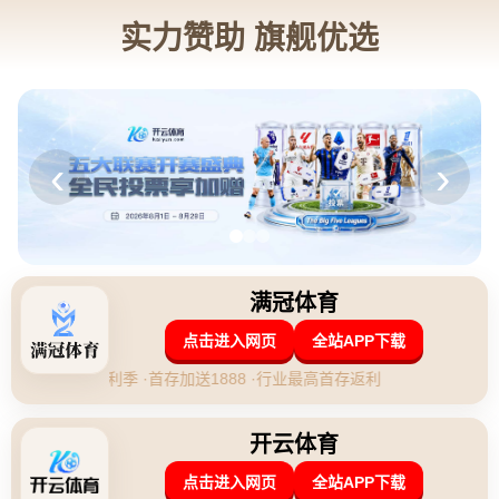
新闻资讯
网站首页
新闻资讯