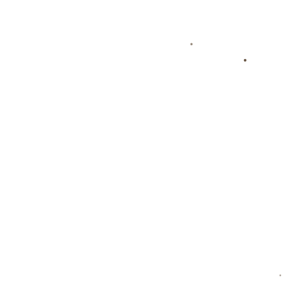
新闻资讯
联系我们
NEVER MISS NEWS