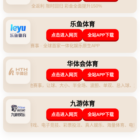
《赛博朋克2077》2.3更新：自动驾驶上
线，FSR4加持助力升级
by admin
2025-10-04T18:31:15+08:00
随着科技的迅猛发展，游戏行业也在不断突破技术边界。
《赛博朋克2077》——这一备受瞩目的未来科幻题材开放
世界游戏，再次以惊人的更新吸引了全球玩家的关注。在
最新发布的2.3版本中，“自动驾驶系统”以及全面支持AMD
最新推出的
FidelityFX Super Resolution 4
（简称FSR4）成
为两大亮点，不仅改变了玩家与虚拟城市互动方式，还为
画质优化带来了革新体验。本篇文章将深入探索这些创新
技术及其对《赛博朋克2077》的深远影响。