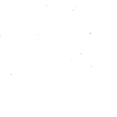
示器市场榜首
2026-08-09
栏目导航
关于赏金女王电子
服务优势
团队介绍