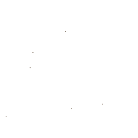
提交表单
关于赏金女王电子