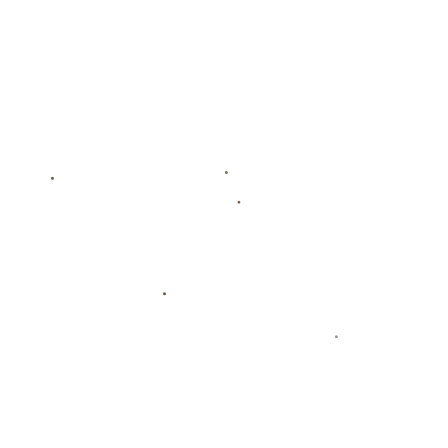
栏目导航
关于赏金女王电子
服务优势
团队介绍
新闻资讯
联系我们