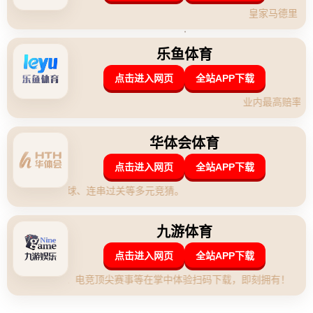
2025夏季游戏盛会来袭！育碧领衔多位顶
级厂商确认参展！
by admin
2025-11-21T10:33:11+08:00
引言：游戏盛宴即将开启，玩家狂欢不容错过
随着2025年的脚步临近，全球游戏玩家翘首以盼的夏季重
磅游戏展会正式进入倒计时！这场年度盛事不仅汇聚了行
业顶尖厂商，还将带来一系列令人振奋的新作预告和前沿
技术展示。尤其是像
育碧
这样的明星厂商已确认参展，更
是让玩家们的期待值直接拉满！本文将为你揭秘这场展会
的亮点和值得关注的重点内容，让你提前感受这场游戏狂
潮的魅力。