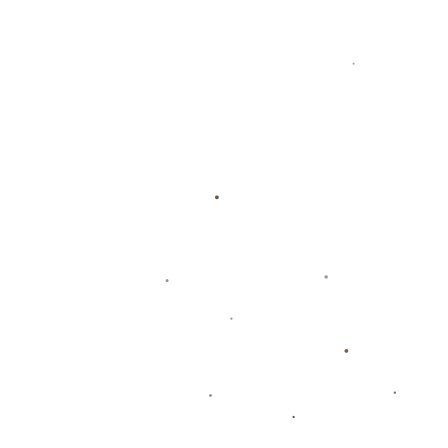
NEVER MISS NEWS