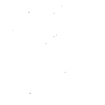
网站
关于赏金女
服务
团队
新闻
联系
首页
王电子
优势
介绍
资讯
我们
表单提交
提交