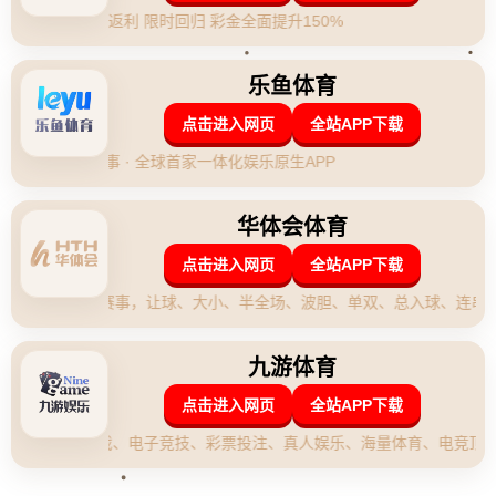
《逃离塔科夫》正式版或推迟！官方宣布
将迎最后一次删档
by admin
2025-12-11T10:33:48+08:00
《逃离塔科夫》是一款备受期待的射击类生存游戏，自问
世以来便吸引了大批玩家。近期，关于该游戏即将发布正
式版的传闻再次成为热门话题。但官方最新消息称，《逃
离塔科夫》正式版可能会推迟上线，并且在此之前还将进
行最后一次数据清零操作。这一消息无疑让不少期待已久
的玩家感到失望。
为何面临跳票
根据开发商Battlestate Games官方透露，此次延期主要是