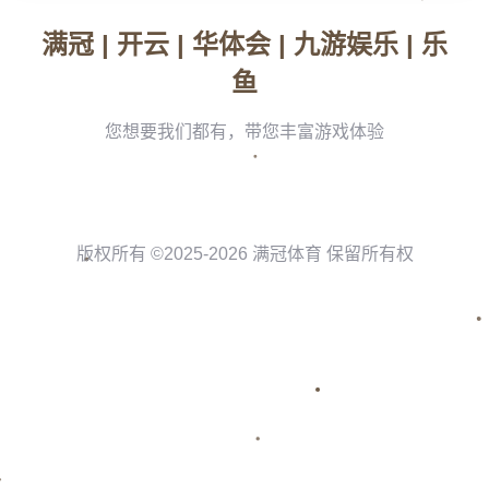
来了
《空洞骑士：丝之歌》（Hollow Knight: Silksong）作为备
受玩家期待的动作冒险游戏，其每一次“露面”都能引发无
数讨论与热议。近日，开发商Team Cherry发布了多张精美
的原画设计，这不仅增加了玩家对游戏世界观的更多想
象，也暗示全新情报或将揭晓。那么，这些原画透露出怎
样的信息？《丝之歌》的更新动态是否预示着发售日期更
进一步呢？让我们一起解析。
高质量艺术设定！全
新世界细节扑面而来
通过此次公开的新一批原画，可以看出《空洞骑士：丝之
歌》在视觉设计上的野心和提升。从绚烂又充满神秘感的
大型城堡，到生机勃勃但诡谲气息浓厚的异域森林，再到
机械残骸重叠的小镇废墟，每一幅场景图都展现了制作组
对细节打磨的执着追求。这种高度还原手绘风格、光影运
用巧妙结合精致线条技术，不仅赋予整体场景极强代入