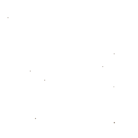
搜索
热门新闻