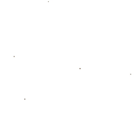
新闻资讯
联系我们
NEVER MISS NEWS