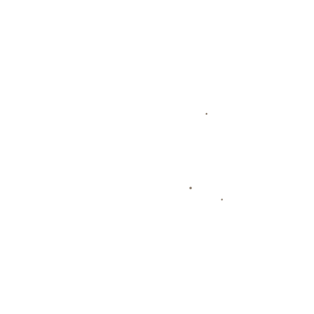
服务优势
团队介绍
新闻资讯
联系我们
NEVER MISS NEWS