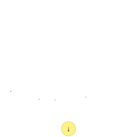
首页
王电子
优势
介绍
资讯
我们
表单提交
提交
赏金女王模拟器在线试玩 - PG电子游戏APP下载
All Rights
by
赏金女王电子