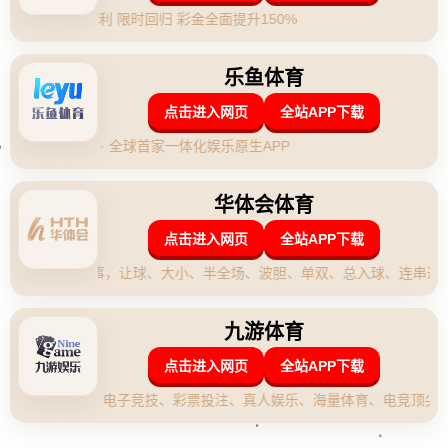
《狂野星球复仇记》正式上线双人爆笑冒
险，“宇宙囤积者版”抢先开玩！
by admin
2026-01-02T10:34:14+08:00
近年来，主打幽默与创意玩法的独立游戏成为不少玩家追
求快乐的首选。而这其中，一款充满脑洞和欢乐气氛的新
作——*《狂野星球复仇记》*一经推出便迅速吸引了全球
玩家的目光！不仅如此，其升级版本“宇宙囤积者版”还特
别增加了诸多惊喜内容，让热衷多人冒险的朋友们摩拳擦
掌。这篇文章将带您全面了解为何这款游戏成为近期最受
瞩目的作品。
极具趣味性 狂野星球尽情探索