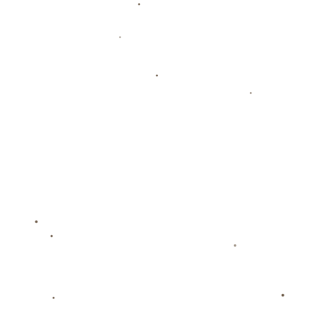
真相的冒险旅程
需求表单