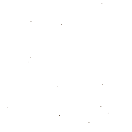
两款游戏
2026-08-09
《怪猎荒野》＂大集会所＂更
新引不满：玩家直言应为首发
内容
2026-08-09
栏目导航
关于赏金女王电子