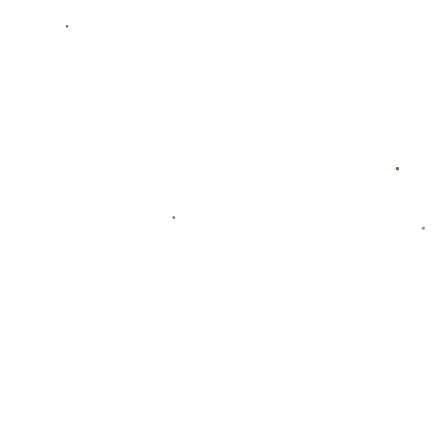
网站
关于赏金女
服务
团队
新闻
联系