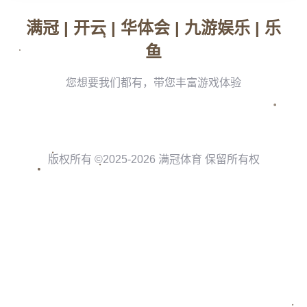
竟是什么让《马拉松》肩负如此重担？本文将深入探讨这
一现象背后的原因与行业趋势。
一 马拉松的背景与期待
《马拉松》作为一款重磅IP的续作，自公布以来就承载了
玩家和行业的高度期待。它的前作曾在市场上掀起热潮，
而此次新作不仅需要延续经典，还要在竞争激烈的市场中
脱颖而出。业内分析指出，游戏市场近年来呈现出“强者
恒强”的局面，只有那些能够在
销量数据
上有所突破的作
品，才能真正站稳脚跟。而NPD年度销量榜单作为衡量北
美市场表现的重要指标，无疑成为评判《马拉松》成败的
关键标准。
此外，开发团队投入了大量资源，从画面表现到玩法创新
都力求完美。这种高成本投入也意味着更高的回报预期。
如果无法达到预期的
年度销量排名
，不仅会影响团队士
气，甚至可能对后续项目的资金支持产生连锁反应。
二 NPD前五目标的现实压力
将目标定为NPD年度销量榜单的前五，绝非空穴来风。以
往的数据显示，能够跻身这一排名的作品，往往是像《使
命召唤》或《GTA》这样的顶级大作。这些游戏背后有着
强大的品牌效应和成熟的市场策略，而《马拉松》作为一