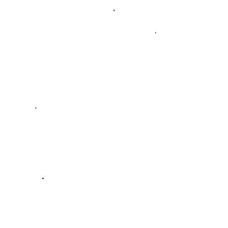
绿联充电宝无3C标识，可享半价焕新升
级！
需求表单