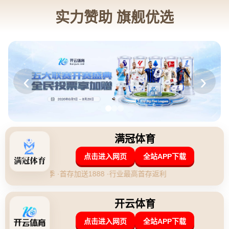
新闻资讯
网站首页
新闻资讯