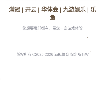
助推发展 体育+电竞融通成
不可逆大势
在全球范围内，“跨界”已成为各行业的一种创新方式。从
超级碗中植入流行文化，到欧洲足球俱乐部进军短视频平
台，各领域顶尖级IP找寻年轻观众喜好的努力从未停歇。
在此浪潮之下，备受中国游戏爱好者喜爱的《NBA 2K
Online 2》和中国领先本土化运营商之一【五星体育】大
胆尝试，以"共创式合作"为理念，在传统比赛直播之外增
加更多电子化内容，为观众打造兼具趣味性、实战性的复
合型体验。