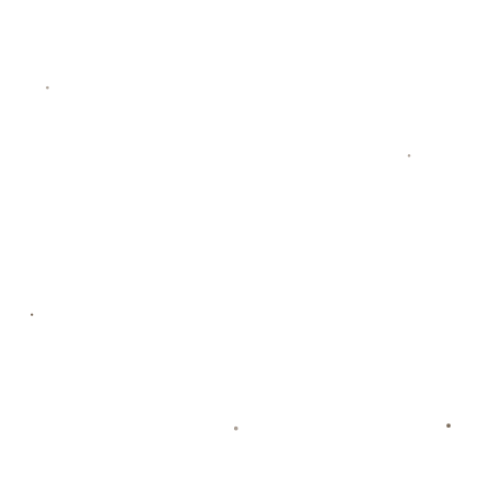
网站
关于赏金女
服务
团队
新闻
联系
首页
王电子
优势
介绍
资讯
我们