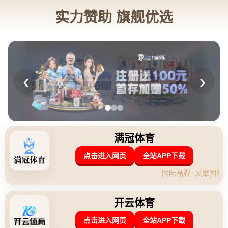
新闻资讯
网站首页
新闻资讯