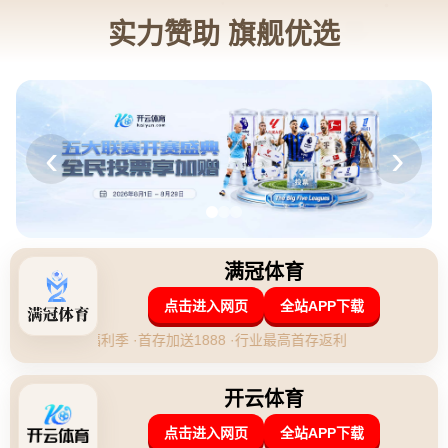
新闻资讯
网站首页
新闻资讯