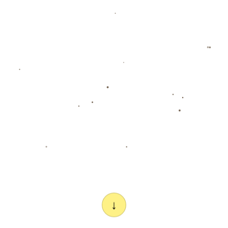
首页
王电子
优势
介绍
资讯
我们
表单提交
提交
赏金女王模拟器在线试玩 - PG电子游戏APP下载
All Rights
by
赏金女王电子