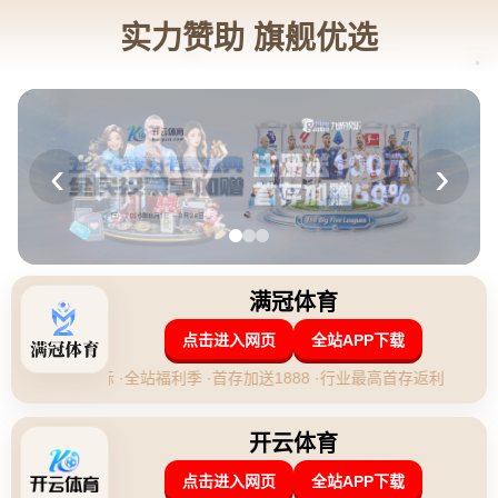
新闻资讯
网站首页
新闻资讯