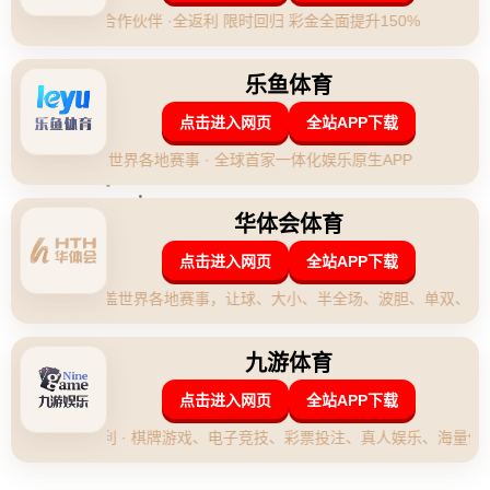
《铁甲少女》中文版与日文版将于10月23日
同步上市
by admin
2026-02-24T10:36:01+08:00
近年来，随着游戏行业的日益繁荣和国产玩家对高质量游
戏内容追求的提升，越来越多国际热门作品推出了本地化
版本。值得一提的是，由备受瞩目的战斗题材新游《铁甲
少女》，其
中文版将在2023年10月23日与日本原版同步
发售
。这一消息不仅引发了玩家热烈讨论，也让国内市场
再次见证全球游戏迁移到中国市场的重要潜力。
为何选择同日期发布
以往不少海外人气作品在中国地区上线时，会因翻译、审