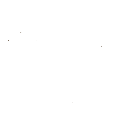
网站
关于赏金女
服务
团队
新闻
联系
首页
王电子
优势
介绍
资讯
我们