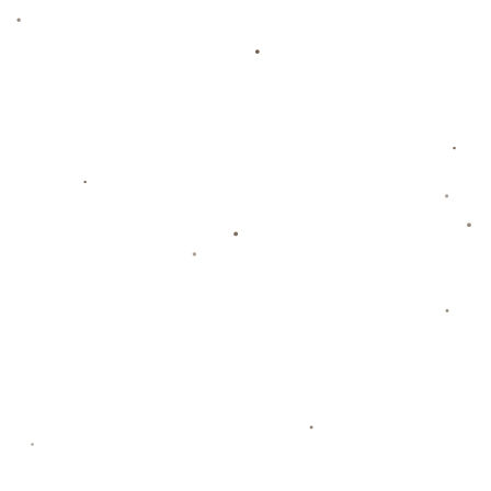
上一篇
R星实力再现巅峰！《GTA6》预告片中22个
惊艳瞬间
下一篇
REDMIK80至尊版搭载7410MAH电池，创造小米
续航新纪录
需求表单