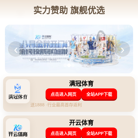
新闻资讯
网站首页
新闻资讯