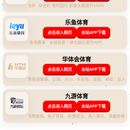
任天堂美国SWITCH2预购延期公布，发售日
期维持不变
by admin
2026-03-01T10:36:08+08:00
引言：Switch2预购延迟引发热议，你准备好了吗？
作为全球游戏界的巨头，任天堂的每一款新品发布都能掀
起热潮。备受期待的Switch2原本计划在美国开启预购，
却在近日传出消息：
预购时间推迟
！尽管如此，官方明确
表示
发售日期不变
，这让无数粉丝既失望又充满期待。究
竟是什么原因导致了这一变动？对玩家和市场又会有怎样
的影响？本文将为你详细解析这一事件背后的故事，带你
了解最新的动态。