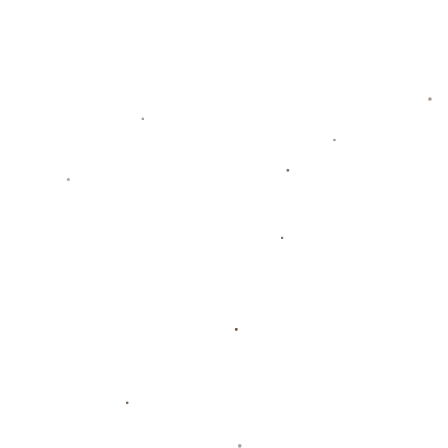
网站
关于赏金女
服务
团队
新闻
联系
首页
王电子
优势
介绍
资讯
我们
表单提交