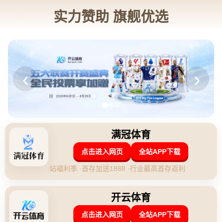
新闻资讯
网站首页
新闻资讯