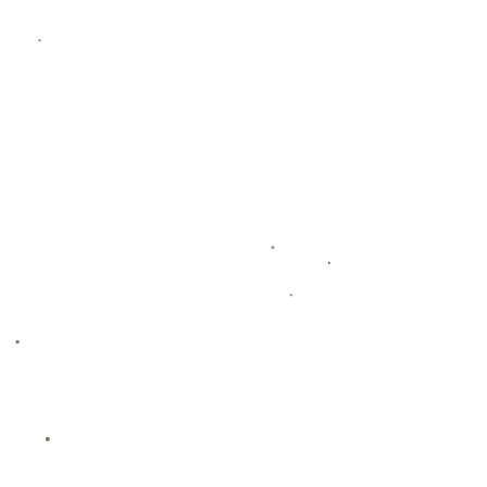
栏目导航
关于赏金女王电子
服务优势
团队介绍
新闻资讯
联系我们