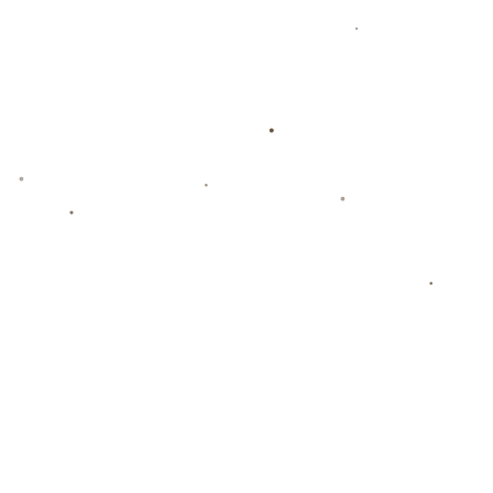
关于赏金女王电子
服务优势
团队介绍
新闻资讯
联系我
表单提交
提