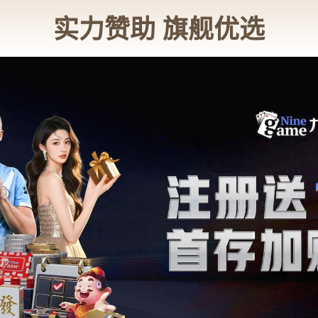
女王电子
服务优势
团队介绍
新闻资讯