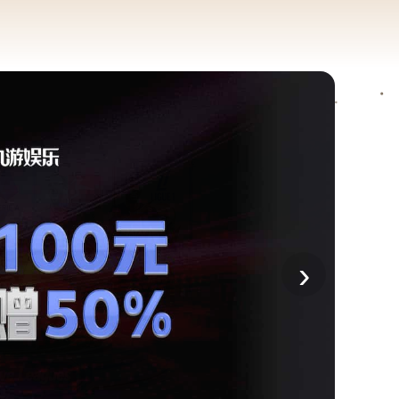
FB
TW
BE
YU
LI
联系我们
立即咨询
网站首页
新闻资讯