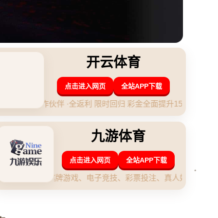
关于赏金女王电子