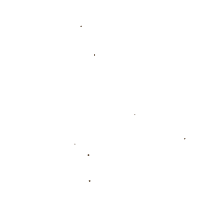
战士降临
需求表单