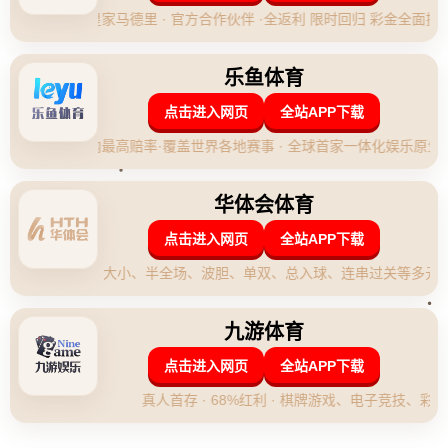
索尼发布《最后生还者：完整版》，收藏
版定价800元！
by admin
2026-03-17T10:36:41+08:00
引言：一场末世冒险的全新体验
在游戏界，提到末世题材的经典之作，怎能不提《最后生
还者》？这款由Naughty Dog打造的游戏自问世以来，便
以其深刻的情感叙事和紧张的生存体验俘获了无数玩家的
心。如今，索尼正式宣布推出《最后生还者：完整版》，
并同步释出收藏版，定价为令人心动的
800元
。无论是老
玩家还是新粉丝，这都是一次不容错过的机会。本文将带
你深入了解这一版本的亮点与价值所在，探索为何它值得