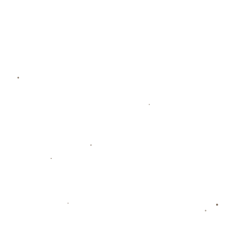
搜索
热门新闻