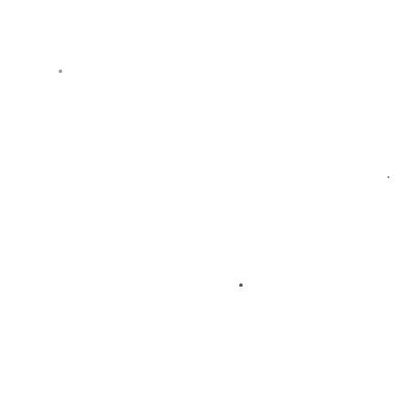
网站
关于赏金女
服务
团队
新闻
联系
首页
王电子
优势
介绍
资讯
我们