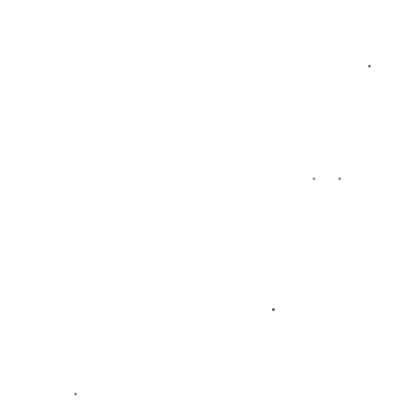
新闻资讯
联系我们
NEVER MISS NEWS