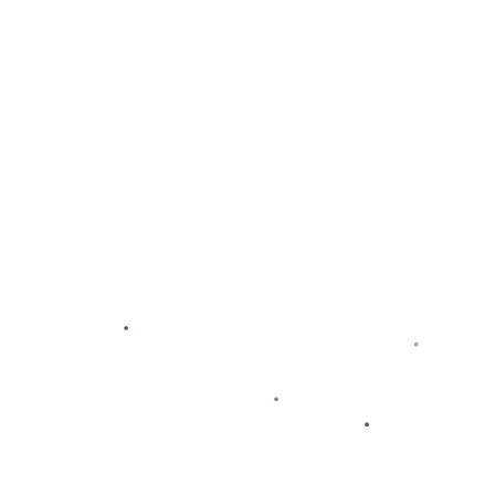
网站
关于赏金女
服务
团队
新闻
联系
首页
王电子
优势
介绍
资讯
我们