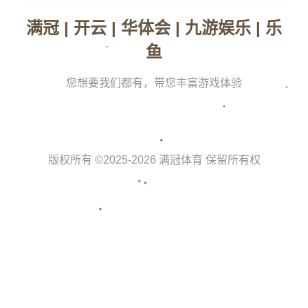
充满戏剧性的情节，揭开“断网”背后的隐喻。
短剧设定：断网如何成为致命一击
在《断网之刃》这个虚构故事中，Faker作为《英雄联
盟》的顶尖选手，正在一场至关重要的全球总决赛中力挽
狂澜。然而，在关键时刻，他的网络突然中断，无法完成
比赛操作。这一“斷网”不仅导致战队失利，更引发了一系
列连锁反应：粉丝的失望、赞助商的撤资，甚至连他的个
人账号都被黑客盗取，直接清空了所有成就。短剧通过夸
张的表现手法，将“
斷网
”塑造成了一把无形的刀刃，直刺
Faker 的职业生涯和精神世界。
这种设定看似荒诞，却直指一个现实问题——在当今社
会，网络已经成为我们生活中不可或缺的一部分。尤其是