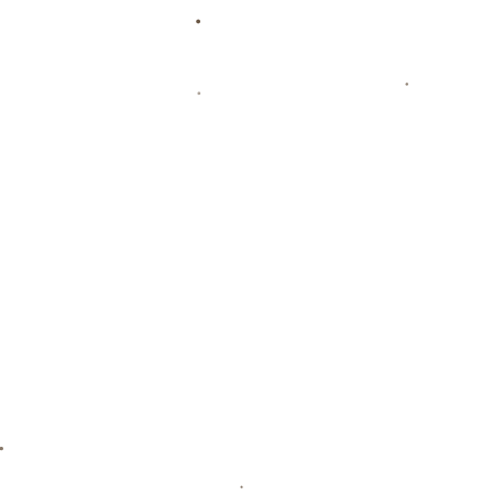
下一篇
《恶霸鲁尼》有望重生？TAKE-
TWO财报透露出经典重制线索！