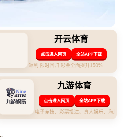
关于赏金女王电子