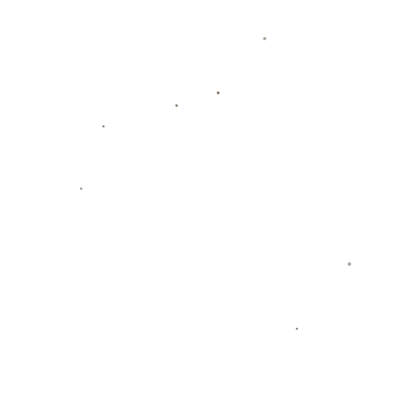
关于赏金女王电子
服务优势
团队介绍
新闻资讯
联系我
表单提交
提