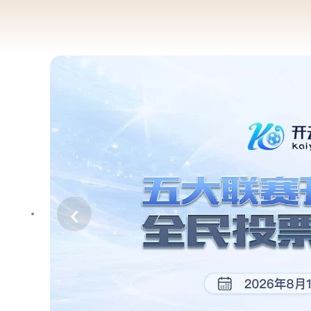
ADMIN@FINCASYBODAS.COM
010-5539602
网站首页
关于赏金
新闻资讯