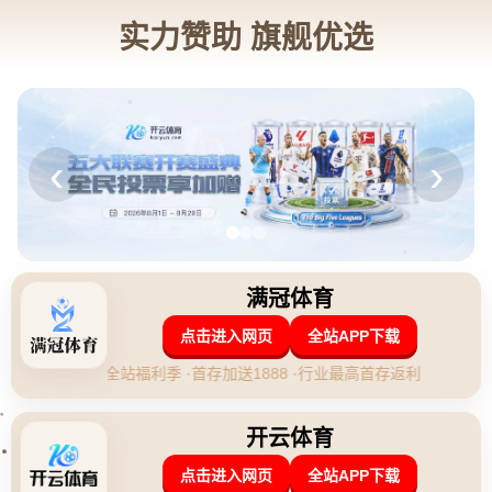
新闻资讯
网站首页
新闻资讯