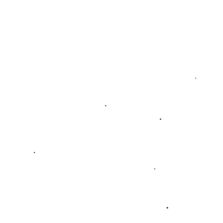
关于赏金女王电子
服务优势
团队介绍
新闻资讯
联系我们
NEVER MISS NEWS