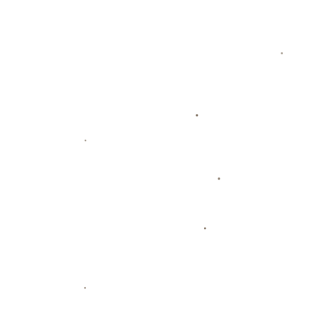
关于赏金女王电子