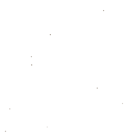
上一篇
三星GALAXY旗舰焕新登场，登记即享豪礼
惊喜
下一篇
今日全新畅玩服上线，官方迅速扩容至四
组服务器
需求表单