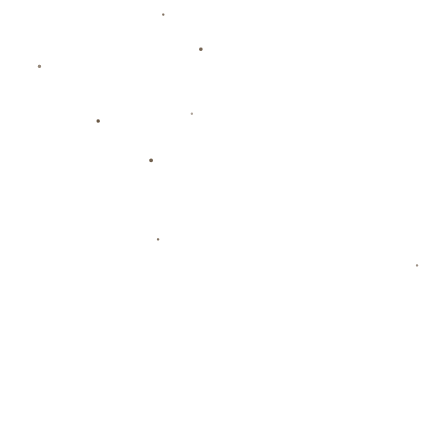
关于赏金女王电子