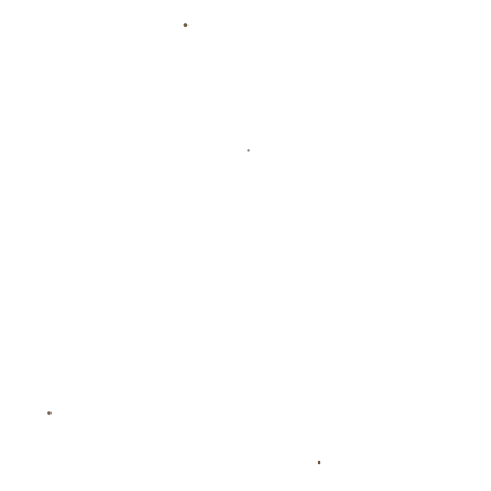
服务优势
团队介绍
新闻资讯
联系我们
NEVER MISS NEWS