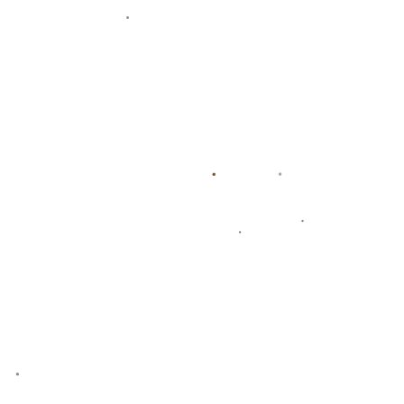
器，再战主机平台
需求表单