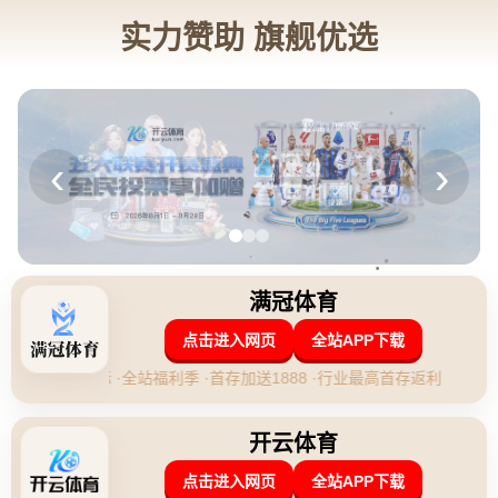
新闻资讯
网站首页
新闻资讯