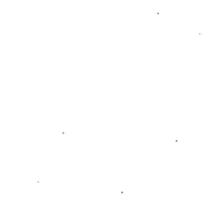
已在多个陪玩社区中实施。未来，公司将继续扩展匹
配系统，成为电竞陪玩行业的新标准。
搜索