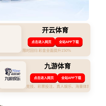
关于赏金女王电子