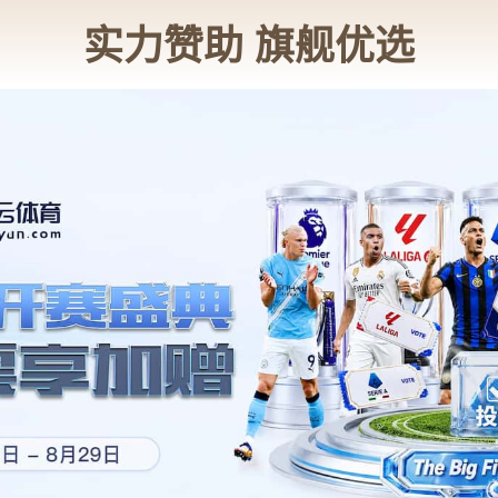
女王电子
服务优势
团队介绍
新闻资讯