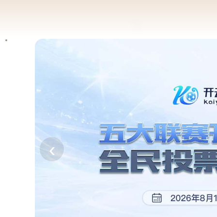
ADMIN@FINCASYBODAS.COM
010-5539602
网站首页
关于赏金
新闻资讯