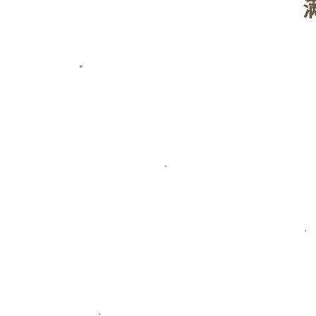
在游戏圈，提到《GTA6》，几乎无人不知无人
戏还未正式公布发售日期，就已经引发了全
行商却放出豪言，声称要与《GTA6》同
动无疑像是在平静的湖面上投下了一块巨石
的“硬刚”策略背后隐藏的逻辑与风险。