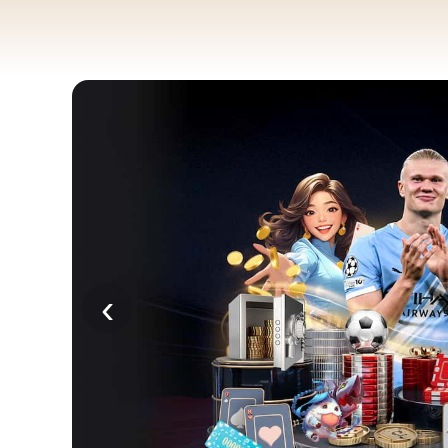
ADMIN@FINCASYBODAS.COM
010-5539602
网站首页
关于赏金
新闻资讯