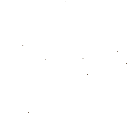
网站
关于赏金女
服务
团队
新闻
联系
首页
王电子
优势
介绍
资讯
我们
表单提交