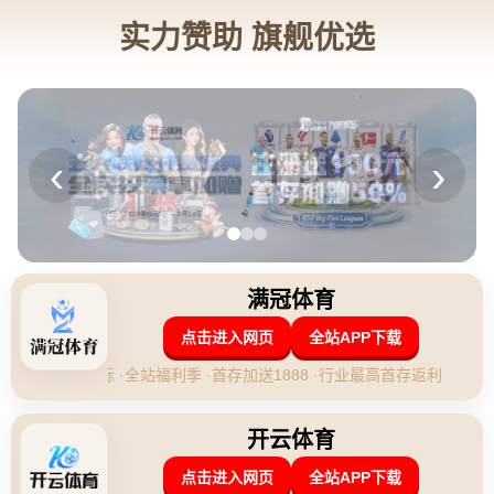
新闻资讯
网站首页
新闻资讯