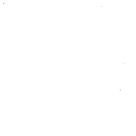
联系我们
NEVER MISS NEWS