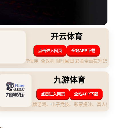
关于赏金女王电子