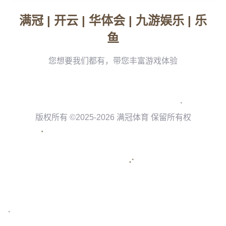
主题，深入探讨
CS2反外挂系统
的表现，剖析其不足，并
与其他热门FPS游戏进行对比，为玩家提供清晰的认知。
反外挂系统的重要性与评价
标准
在讨论具体排名之前，我们需要明确反外挂系统的核心作
用。它不仅是维护公平竞技的关键，更是保护玩家信任的
基础。一款优秀的反外挂机制应当具备实时检测、快速响
应和精准封禁的能力，同时尽量减少误判。评价标准通常
包括
外挂检测率
、
封禁速度
以及
误封率
等多个维度。通过
这些指标，可以较为客观地衡量一款游戏在对抗外挂方面
的表现。
而此次排名中，《CS2》作为《CS:GO》的继任者，本应在
技术上有所突破，但结果却令人失望。接下来，我们将从
数据和实际案例出发，分析其为何垫底。
CS2反外挂表现为何令人堪忧
自《CS2》上线以来，许多玩家对新引擎和画质提升给予
了高度评价，但其
反外挂机制
却频频被诟病。根据第三方
平台统计，《CS2》的外挂检测率仅为45%左右，远低于
同类竞品如《Valorant》的近80%。更令人担忧的是，部