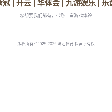
客信条》一直以其独特的历史背景和开放世界玩法
未来六年计划的作品曝光引发了热议，多款新作涵
。从古代日本到中世纪欧洲，每一部作品都充满了
，
哪一部最能点燃你的热情
呢？本文将带你一探究
值得期待的那一款！
多款《刺客信条》系列作品，不仅包括主线大作，
多个历史时期，并尝试不同的游戏风格，满足各类
的单人剧情模式，也有传闻中的多人在线内容，显
客信条
”贯穿整个规划，每一部新作都试图在传承经典
，它们分别是设定在日本封建时代的《代号红》、
及一款基于云技术的创新项目《代号无限》。让我
你。