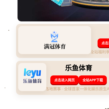
《刺客信条》未来
作让你心动？
by admin
2026-02-28T10:36:10+08:
引言：刺客信条新篇章即将开启你的期待值