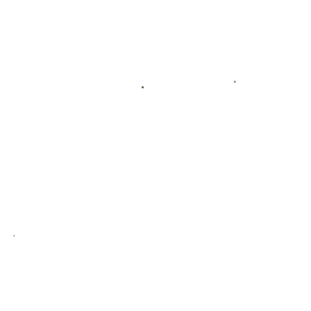
代号红：日本忍者文化的极致展现