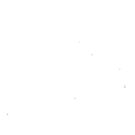
新闻资讯
联系我们
NEVER MISS NEWS