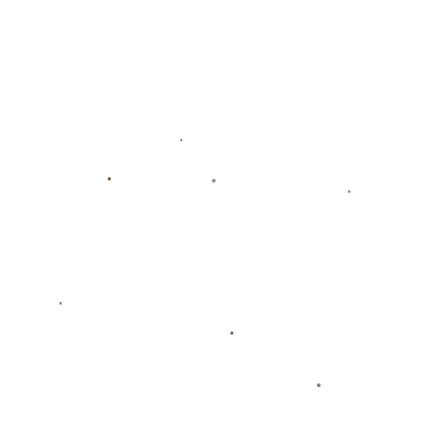
搜索
热门新闻