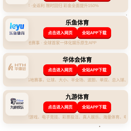
周鸿祎：企业家成则被奉若神明，败则遭
人冷眼相看
by admin
2026-06-04T10:29:22+08:00
引言：成功与失败的双重标准引发深思
在商业世界中，企业家往往被置于聚光灯下，他们的每一
步都备受关注。成功时，鲜花与掌声不断；失败后，质疑
与冷嘲热讽接踵而至。周鸿祎曾一针见血地指出这种现
象：社会对企业家的态度如同过山车，
成功时顶礼膜拜，
失败后又瞧不上眼
。这种双重标准不仅反映了大众的心
理，也折射出对创业精神理解的偏差。今天，我们就来探
讨这一话题，剖析背后的原因，并思考如何以更理性的态