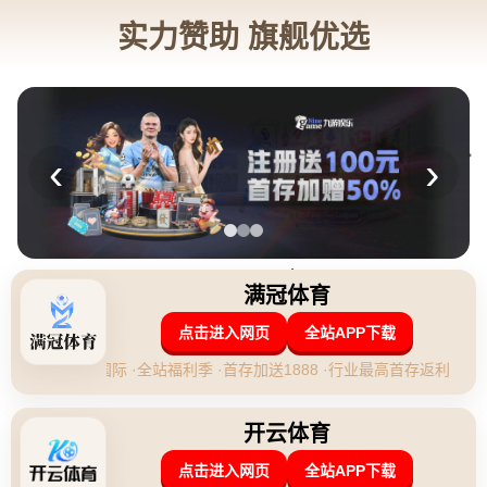
新闻资讯
网站首页
新闻资讯