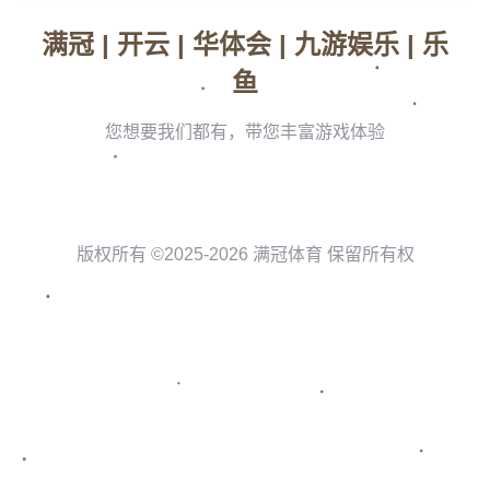
创新性设计。通过改良物理引擎、运用高级渲染技术，该
游戏力求为玩家提供一个身临其境般真实又精彩纷呈探险
旅程。
特别值得一提的是，在此版本中新增多个角色可供选择
——这一变动不仅大幅度增加了趣味性，更加强调团队协
作的重要性。例如，每位角色拥有独特技能，这要求玩家
们灵活运用队友优势共同解决关卡挑战。这样的设计不仅
激发出更多策略思考空间，同时也提升整体合作体验质
感。
匠心品味 细腻画面背后故事意义深远
除去炫酷操作外，《香蕉之王东骑公版》中还融入丰富剧
情内容,每个情节都蕴含巧妙寓意及反转布局绝对能吊足粉
丝们胃口！同时加入原创漫画风格插图配合恰到好处音效
搭配使用让整个世界观更加鲜明立体无形间塑造掉入魔法
领域
挥洒汗水历程呼之欲出
!
事实上不难发现近年全球范围内越来越多优秀动作冒险类
作品皆试图打破单纯依赖视觉刺激模式转而追求精神层面
共鸣价值这种趋势正推动行业健康持续向前发展…
特殊活动促销 火热开启集结兄弟勇闯天涯
为了庆祝此隆重登台事件并鼓励广大用户早日购得畅享无
限乐趣目前厂方宣布举办多项特别活动期间登录商场网站