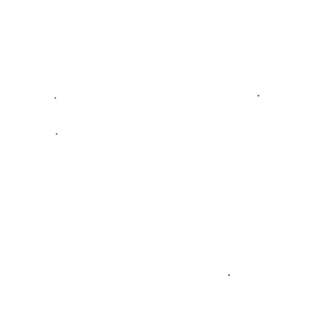
网站
关于赏金女
服务
团队
新闻
联系
首页
王电子
优势
介绍
资讯
我们