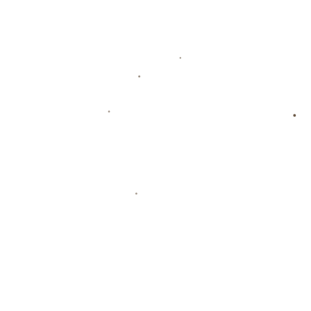
提交表单
关于赏金女王电子