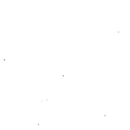
服务优势
团队介绍
新闻资讯
联系我们
NEVER MISS NEWS