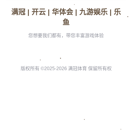
受众群体的重要武器。这次索尼推出的
"羊蹄山"
限定版通
过其精心设计，不仅突显了索尼对于文化元素与现代科技
结合的新探索，还进一步提升了产品价值。对于热衷于收
藏与个性展示的新买家来说，此版本无疑具有极大的吸引
力。苹果公司就曾通过限量颜色和合作联名产品有效提升
销量，这样的方法同样适用于其他科技品牌。
技术更新 一步迈入新时代
索尼为何选择放弃对初代PS5进行支持？这个决策或许反
映了该公司希望将资源集中于最新型号的发展上，以应对
不断变化的软件需求以及硬件升级趋势。例如，每当有新
的处理器技术或更优秀的散热机制面世时，新版设备都需
要相应调整以提高性能。而老旧平台往往因不能充分发挥