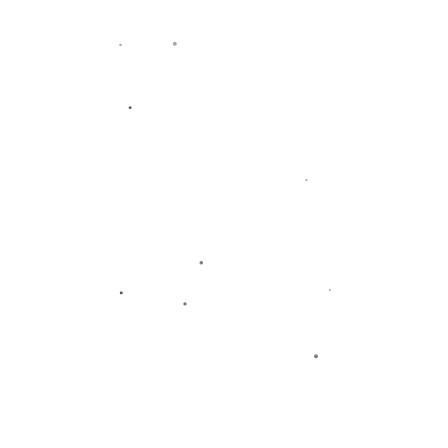
搜索
热门新闻
法国力作《光与影：33号远征
队》称霸STEAM国区销量榜，
全球排名第二！
2026-08-10