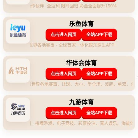
《羊蹄山》特别版发布，索尼再度冷落初
代PS5用户！
by admin
2025-11-01T18:32:11+08:00
在当今游戏机市场中，外观定制化已成为吸引消费者的重
要手段。据悉，索尼最近推出了一款以日本著名景点为灵
感的《羊蹄山》限定壳，引发了广泛关注。然而，这一设
计只对新款PlayStation 5用户开放，使得许多拥有初代PS5
的玩家感到不满。本文将深入探讨此事件背后的原因，以
及这可能带来的影响。
独特美学体验 吸引新用户
在竞争激烈的游戏机市场中，独特性和差异化是公司争夺