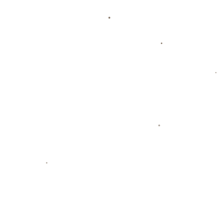
2026-08-08
栏目导航
关于赏金女王电子
服务优势
团队介绍
新闻资讯