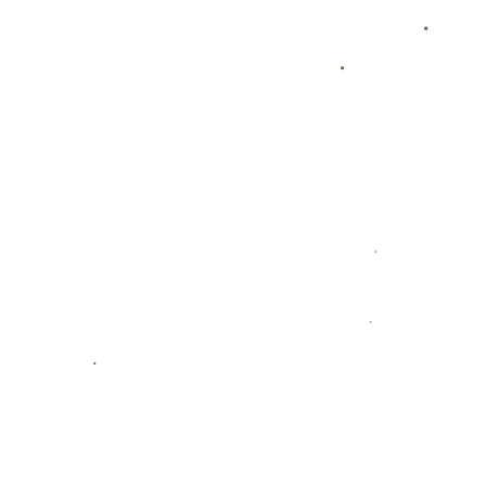
搜索
热门新闻
FAMI通周销排行：《异
度之刃X：终极版》强
势夺冠！