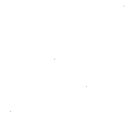
关于赏金女王电子
服务优势
团队介绍
新闻资讯
联系我
表单提交
提