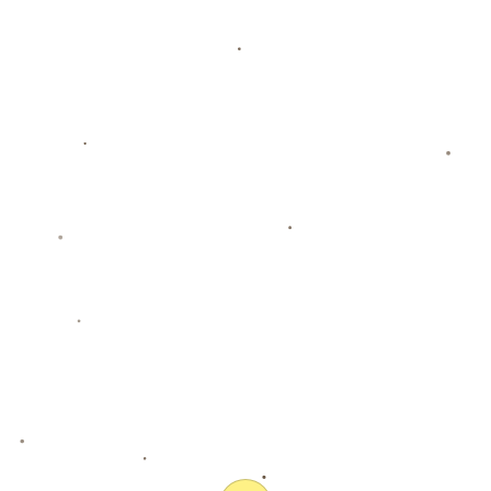
网站
关于赏金女
服务
团队
新闻
联系
首页
王电子
优势
介绍
资讯
我们
表单提交
提交