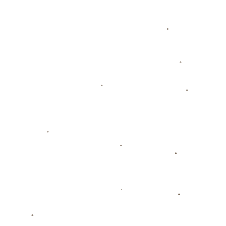
关于赏金女王电子