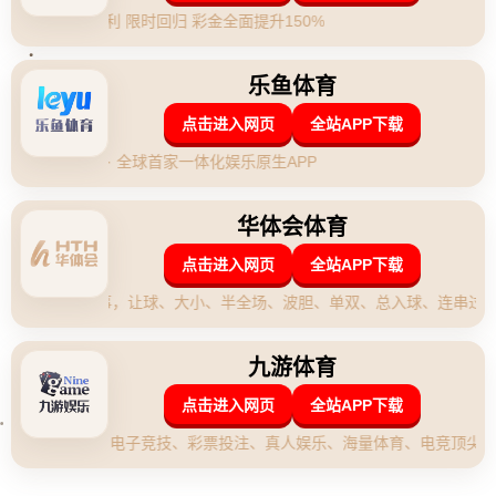
印度程序员努力上线，暗黑4新补丁却陷入
BUG风波！
by admin
2025-11-10T18:32:28+08:00
在万千玩家期待之中，《暗黑破坏神4》的最新补丁终于
上线。然而，正如标题所言，这一更新并未带来预期中的
惊喜体验，反而是陷入了众多问题的泥沼。本次文章将深
入探讨此次事件背后的原因，并分析这种情况可能对游戏
和开发者产生的影响。
游戏行业的挑战与机遇
在现代科技高速发展的背景下，游戏行业也迎来了快速变
化。无论是AI技术、跨平台支持还是云计算，都为程序员