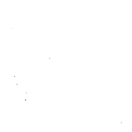
提交表单
关于赏金女王电子