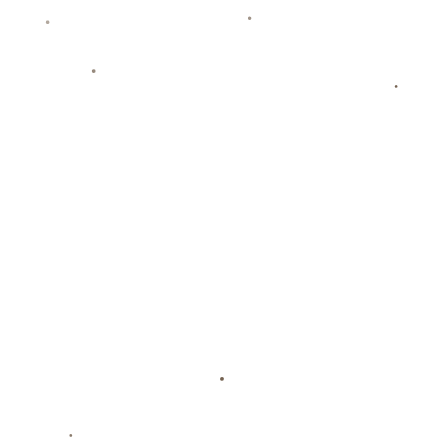
HANABEE发布《水澄华实 害羞女友》兔女郎
版本模型
需求表单