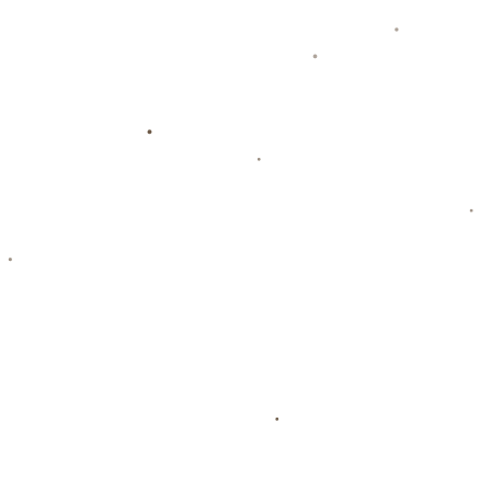
分享至：
上一篇
下
《恶意不息》STEAM评价
暴跌！新更新引发玩家
生
不满