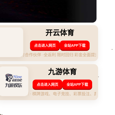
关于赏金女王电子