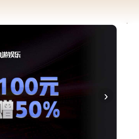
FB
TW
BE
YU
LI
联系我们
立即咨询
网站首页
新闻资讯