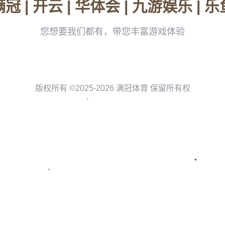
期传闻大汇总！你认
何时来
》的消息始终牵动着无数粉丝的心。而近期有关这款游
态多了几分期待。随着2023年的临近尾声，最热门
会在什么时候揭晓？本文将根据现有信息，对各种传闻
的重要节点。
是否即将步入高潮？
tar已经整整十年未发布新的正统续作，这让不少资深玩家
aks统计显示，《GTA5》的销售量已突破1.8亿份。
煌，总归需要下一代作品接棒。
作”而著称。有可靠匿名人士透露：
次创新计划框架
；
包括优化画面、增强互动玩法等领域投入巨额资金；
加速升级_！
第一支完整宣发视频很可能蓄势待发。而它到底会是什