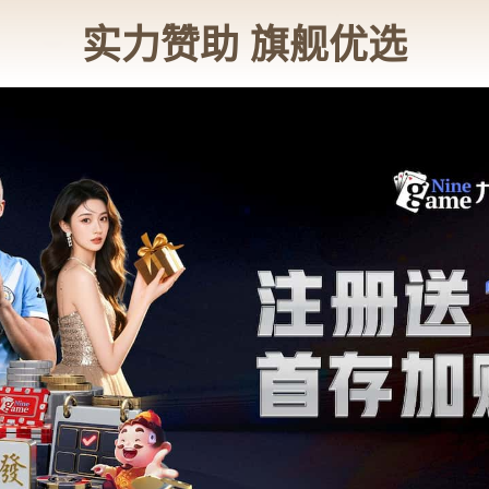
女王电子
服务优势
团队介绍
新闻资讯