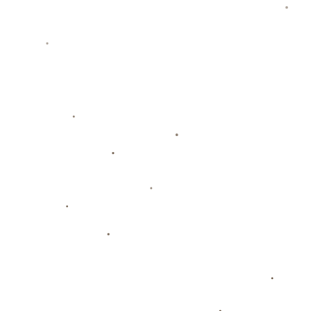
搜索
热门新闻
《AC影》首发即王者！育碧再