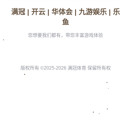
高度还原细节 彰显工艺之美
这次推出的凯妮手办无疑展现了制作者高超水平。从人物
神态到服饰工艺，无不散发出一种强烈吸引力。据悉，这
款官方授权周边产品采用先进雕塑技术，精准还原凯妮标
志性的双重气质——既冷酷坚韧，又温柔动人。她身着浅
蓝色短裙战斗服，每一个褶皱、金属饰件都细致入微，让
人仿佛看到了那个熟悉而勇敢的人物站立在眼前。
特别值得关注的是
，该模型重点刻画出了她极具张力的一
面——比如经典战斗姿态中剑锋扫过天空时所展现出的动
态效果。同时搭配附带地台场景，这是由《尼尔：伪装
者》中出现的重要场面元素改造而成，为整体视觉增添情