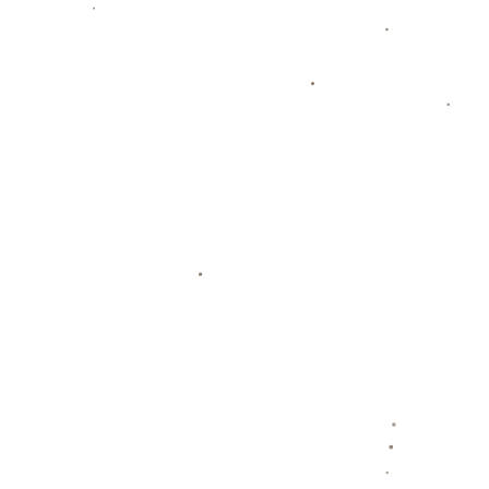
网站
关于赏金女
服务
团队
新闻
联系
首页
王电子
优势
介绍
资讯
我们