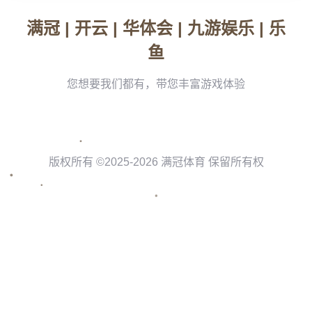
一：设计灵感-捕捉角色的情
感瞬间
这款由Myethos打造的
雅努斯“踌躇的换衣时间”模型
，灵
感源自《碧蓝航线》中雅努斯这一角色的独特个性。她作
为一名害羞又内敛的舰娘，在游戏中总是展现出一种犹豫
与纯真的气质。而“換衣時間”这一主题，则精准捕捉了她
在私密时刻的微妙情绪。设计师通过半解衣物的动态造
型，以及她低头轻咬唇角的表情，将这份
羞涩与犹豫
表现
得淋漓尽致。这种对角色情感的细腻刻画，正是Myethos
一贯擅长的领域，也让这款模型在众多《碧蓝航线》手办
中脱颖而出。
二：工艺细节-极致的还原与
创新
在制作工艺上，Myethos对这款
碧蓝航线雅努斯模型
倾注
了大量心血。从服装褶皱到皮肤纹理，每一个细节都经过
精心打磨。尤其是她的制服裙摆，随风微微扬起的姿态，