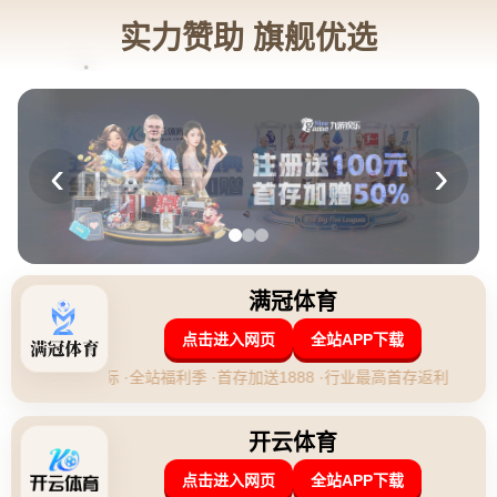
新闻资讯
网站首页
新闻资讯