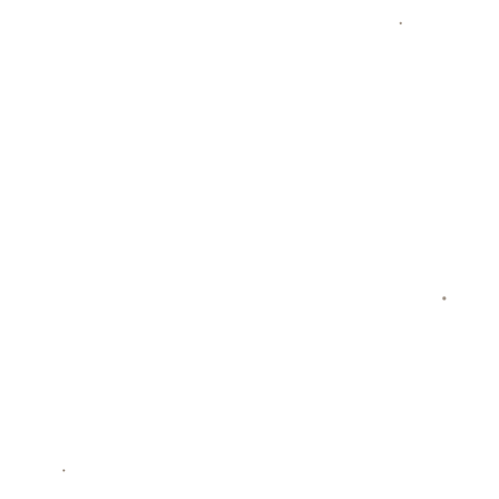
搜索
热门新闻
期待落幕！《四海兄
弟：故乡》首支实机预
告定档5月8日