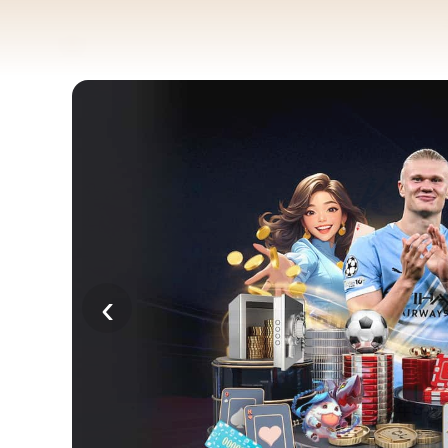
ADMIN@FINCASYBODAS.COM
010-5539602
网站首页
关于赏金
新闻资讯