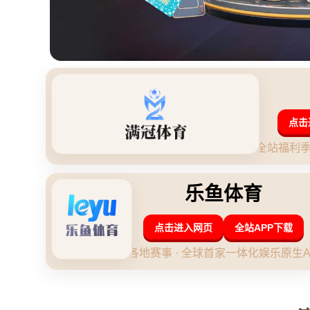
《魔法门之英雄无
线，品质打磨再升
by admin
2026-04-09T10:29:30+08:
在当今快节奏的游戏市场中，优秀作品往往