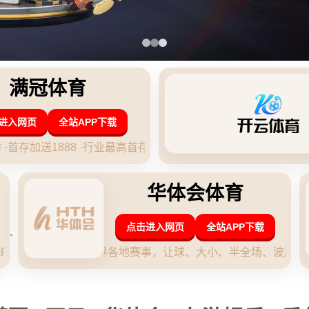
敌：上古纪元》延期上
级
00
需要经历多次打磨才能呈现给玩家。《魔法门之英